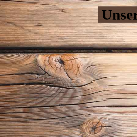
Unser
20190415_141721