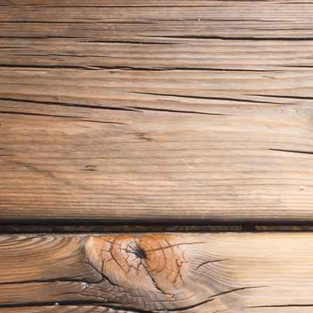
20190512_162951